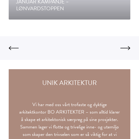
JANUAR KAMPANJE –
e
n
p
LØNVARDSTOPPEN
n
n
a
2
2
n
0
|
j
.
S
e
o
t
–
g
r
L
2
u
ø
1
s
n
j
s
v
u
h
a
UNIK ARKITEKTUR
n
a
r
i
m
d
!
n
s
Vi har med oss vårt trofaste og dyktige
p
t
arkitektkontor BO ARKITEKTER – som alltid klarer
å
o
å skape et arkitektonisk særpreg på sine prosjekter.
A
p
Sammen lager vi flotte og trivelige inne- og utemiljø
s
p
som skaper den trivselen som er så viktig for at vi
k
e