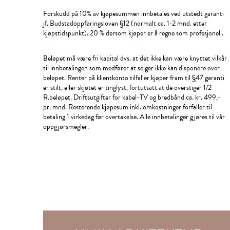
Forskudd på 10% av kjøpesummen innbetales ved utstedt garanti
jf. Budstadoppføringsloven §12 (normalt ca. 1-2 mnd. etter
kjøpstidspunkt). 20 % dersom kjøper er å regne som profesjonell.
Beløpet må være fri kapital dvs. at det ikke kan være knyttet vilkår
til innbetalingen som medfører at selger ikke kan disponere over
beløpet. Renter på klientkonto tilfaller kjøper fram til §47 garanti
er stilt, eller skjøtet er tinglyst, fortutsatt at de overstiger 1/2
R.beløpet. Driftsutgifter for kabel-TV og bredbånd ca. kr. 499,-
pr. mnd. Resterende kjøpesum inkl. omkostninger forfaller til
betaling 1 virkedag før overtakelse. Alle innbetalinger gjøres til vår
oppgjørsmegler.