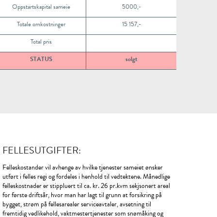
Oppstartskapital sameie
5000,-
Totale omkostninger
15 157,-
Total pris
STATUS
solgt
FELLESUTGIFTER:
Felleskostander vil avhenge av hvilke tjenester sameiet ønsker
utført i felles regi og fordeles i henhold til vedtektene. Månedlige
felleskostnader er stippluert til ca. kr. 26 pr.kvm sekjsonert areal
for første driftsår, hvor man har lagt til grunn at forsikring på
bygget, strøm på fellesarealer serviceavtaler, avsetning til
fremtidig vedlikehold, vaktmestertjenester som snømåking og