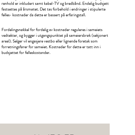
renhold er inkludert samt kabel-TV og bredbånd. Endelig budsjett
fastsettes på årsmøtet. Det tas forbehold i endringer i stipulerte
felles- kostnader da dette er bassert på erfaringstall.
Fordelingsnøkkel for fordelig av kostnader reguleres i sameiets
vedtekter, og bygger i utgangspunktet på sameiersbrøk (sekjonert
areal). Selger vil engasjere vestbo eller lignende foretak som
forretningsfører for sameiet. Kostnader for dette er tatt inn i
budsjettet for felleskostander.