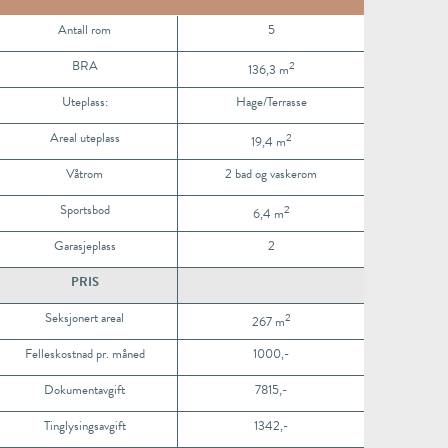
risliste
Antall rom
5
BRA
2
136,3 m
Uteplass:
Hage/Terrasse
Areal uteplass
2
19,4 m
Våtrom
2 bad og vaskerom
Sportsbod
2
6,4 m
Garasjeplass
2
PRIS
Seksjonert areal
2
267 m
Felleskostnad pr. måned
1000,-
Dokumentavgift
7815,-
Tinglysingsavgift
1342,-