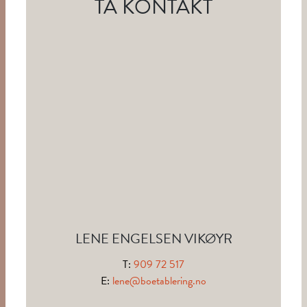
TA KONTAKT
LENE ENGELSEN VIKØYR
T:
909 72 517
E:
lene@boetablering.no