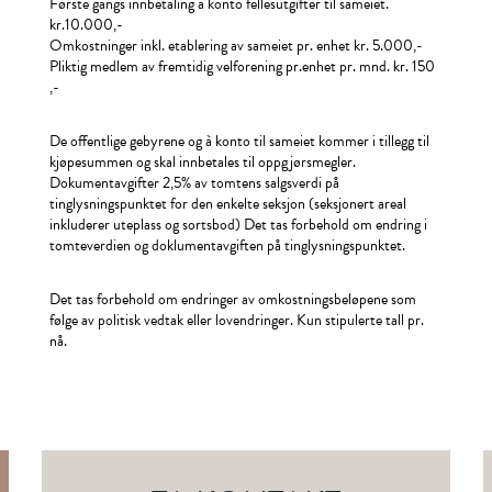
Første gangs innbetaling à konto fellesutgifter til sameiet.
kr.10.000,-
Omkostninger inkl. etablering av sameiet pr. enhet kr. 5.000,-
Pliktig medlem av fremtidig velforening pr.enhet pr. mnd. kr. 150
,-
De offentlige gebyrene og à konto til sameiet kommer i tillegg til
kjøpesummen og skal innbetales til oppgjørsmegler.
Dokumentavgifter 2,5% av tomtens salgsverdi på
tinglysningspunktet for den enkelte seksjon (seksjonert areal
inkluderer uteplass og sortsbod) Det tas forbehold om endring i
tomteverdien og doklumentavgiften på tinglysningspunktet.
Det tas forbehold om endringer av omkostningsbeløpene som
følge av politisk vedtak eller lovendringer. Kun stipulerte tall pr.
nå.